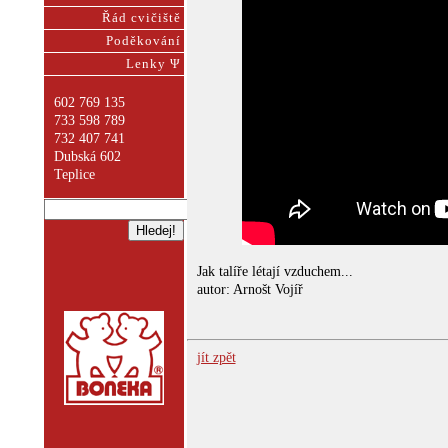
Řád cvičiště
Poděkování
Lenky Ψ
602 769 135
733 598 789
732 407 741
Dubská 602
Teplice
Jak talíře létají vzduchem...
autor: Arnošt Vojíř
jít zpět