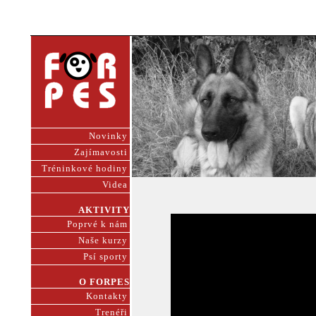
Novinky
Zajímavosti
Tréninkové hodiny
Videa
AKTIVITY
Poprvé k nám
Naše kurzy
Psí sporty
O FORPES
Kontakty
Trenéři