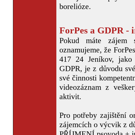
borelióze.
ForPes a GDPR - i
Pokud máte zájem s
oznamujeme, že ForPes,
417 24 Jeníkov, jako 
GDPR, je z důvodu své
své činnosti kompetentn
videozáznam z vešker
aktivit.
Pro potřeby zajištění 
zájemcích o výcvik z d
PŘÍJMENÍ psovoda + jm