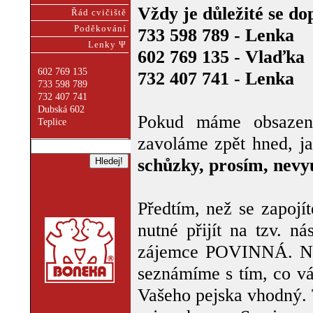
Vždy je důležité se do
Řád cvičiště
Poděkování
733 598 789 - Lenka
Lenky Ψ
602 769 135 - Vlaďka
602 769 135
732 407 741 - Lenka
733 598 789
732 407 741
Dubská 602
Pokud máme obsazen
Teplice
zavoláme zpět hned, j
schůzky, prosím, nevyu
Předtím, než se zapojí
nutné přijít na tzv. n
zájemce POVINNÁ. Na 
seznámíme s tím, co vá
Vašeho pejska vhodný. 