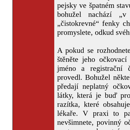
pejsky ve špatném stav
bohužel nachází „v
„čistokrevné“ fenky ch
promyslete, odkud svého
A pokud se rozhodnete 
štěněte jeho očkovací
jméno a registrační č
provedl. Bohužel někte
předají neplatný očko
látky, která je buď pr
razítka, které obsahuj
lékaře. V praxi to 
nevšimnete, povinný oč