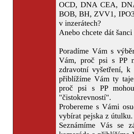
OCD, DNA CEA, DNA
BOB, BH, ZVV1, IPO3 a
v inzerátech?
Anebo chcete dát šanci 
Poradíme Vám s výběr
Vám, proč psi s PP m
zdravotní vyšetření, 
přiblížíme Vám ty taj
proč psi s PP mohou
"čistokrevností".
Probereme s Vámi osu
vybírat pejska z útulku.
Seznámíme Vás se zá