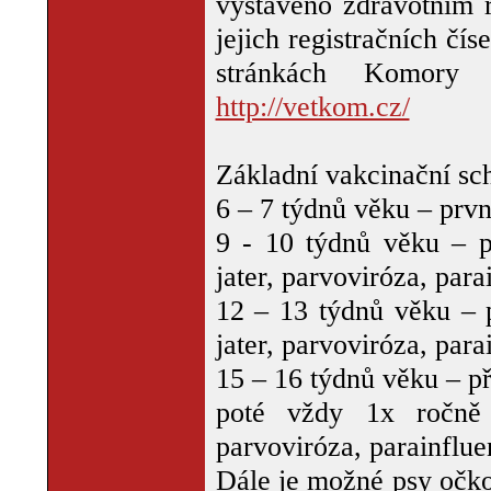
vystaveno zdravotním r
jejich registračních č
stránkách Komory v
http://vetkom.cz/
Základní vakcinační sc
6 – 7 týdnů věku – prvn
9 - 10 týdnů věku – p
jater, parvoviróza, para
12 – 13 týdnů věku – 
jater, parvoviróza, para
15 – 16 týdnů věku – p
poté vždy 1x ročně 
parvoviróza, parainflue
Dále je možné psy očko