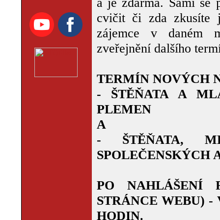
a je zdarma. Sami se 
cvičit či zda zkusíte
zájemce v daném mě
zveřejnění dalšího term
TERMÍN NOVÝCH N
- ŠTĚŇATA A ML
PLEMEN
A
- ŠTĚŇATA, 
SPOLEČENSKÝCH A
PO NAHLÁŠENÍ 
STRÁNCE WEBU) - V
HODIN.