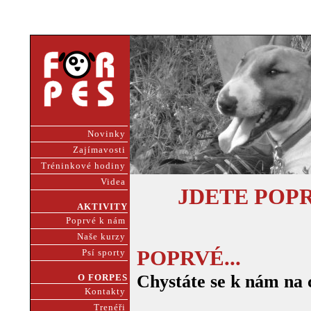
Novinky
Zajímavosti
Tréninkové hodiny
Videa
JDETE POP
AKTIVITY
Poprvé k nám
Naše kurzy
POPRVÉ...
Psí sporty
Chystáte se k nám na 
O FORPES
Kontakty
Trenéři