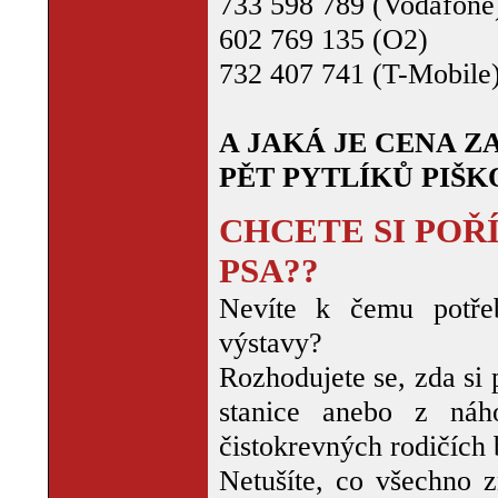
733 598 789 (Vodafone
602 769 135 (O2)
732 407 741 (T-Mobile
A JAKÁ JE CENA Z
PĚT PYTLÍKŮ PIŠKO
CHCETE SI POŘ
PSA??
Nevíte k čemu potře
výstavy?
Rozhodujete se, zda si 
stanice anebo z náh
čistokrevných rodičích
Netušíte, co všechno 