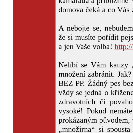
kamaráda a přiblížíme 
domova čeká a co Vás 
A nebojte se, nebudem
že si musíte pořídit p
a jen Vaše volba!
http:
Nelíbí se Vám kauzy „
množení zabránit. Ja
BEZ PP. Žádný pes bez 
vždy se jedná o křížen
zdravotních či pova
vysoké! Pokud nemáte 
prokázaným původem, vy
„množírna“ si spousta 