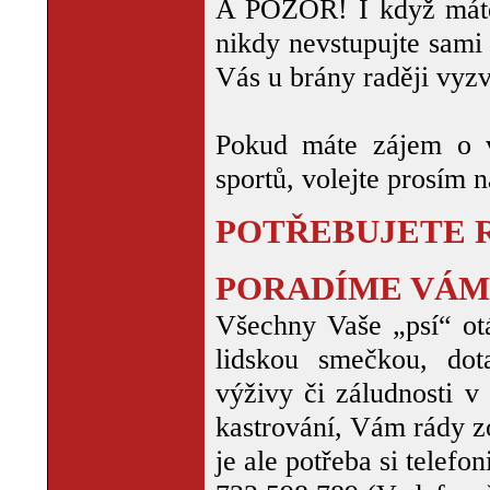
A POZOR! I když máte
nikdy nevstupujte sami 
Vás u brány raději vy
Pokud máte zájem o v
sportů, volejte prosím 
POTŘEBUJETE 
PORADÍME VÁM
Všechny Vaše „psí“ otá
lidskou smečkou, do
výživy či záludnosti v 
kastrování, Vám rády z
je ale potřeba si telefo