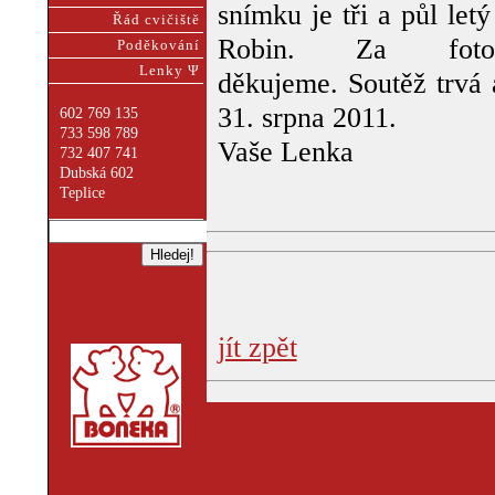
snímku je tři a půl letý 
Řád cvičiště
Robin. Za fotogr
Poděkování
Lenky Ψ
děkujeme. Soutěž trvá 
31. srpna 2011.
602 769 135
733 598 789
Vaše Lenka
732 407 741
Dubská 602
Teplice
jít zpět