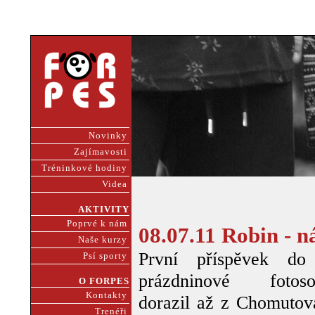
Novinky
Zajímavosti
Tréninkové hodiny
Videa
AKTIVITY
Poprvé k nám
08.07.11 Robin - n
Naše kurzy
První příspěvek do
Psí sporty
prázdninové fotoso
O FORPES
Kontakty
dorazil až z Chomutov
Trenéři