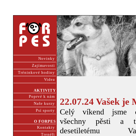
Novinky
Zajímavosti
Tréninkové hodiny
Videa
AKTIVITY
Poprvé k nám
22.07.24 Vašek j
Naše kurzy
Celý víkend jsme d
Psí sporty
všechny pěsti a t
O FORPES
Kontakty
desetiletému Vaš
Trenéři