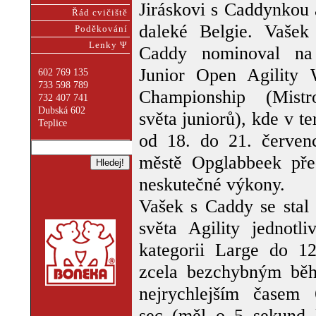
Jiráskovi s Caddynkou 
Řád cvičiště
daleké Belgie. Vašek
Poděkování
Lenky Ψ
Caddy nominoval n
Junior Open Agility 
602 769 135
733 598 789
Championship (Mistro
732 407 741
Dubská 602
světa juniorů), kde v t
Teplice
od 18. do 21. červen
městě Opglabbeek pře
neskutečné výkony.
Vašek s Caddy se stal 
světa Agility jednotli
kategorii Large do 12t
zcela bezchybným bě
nejrychlejším časem 
sec (měl o 5 sekund k