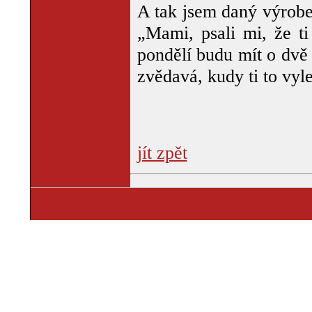
A tak jsem daný výrobe
„Mami, psali mi, že ti
pondělí budu mít o dvě 
zvědavá, kudy ti to vyl
jít zpět