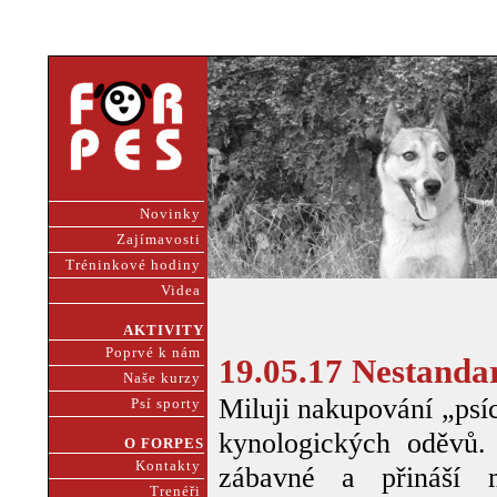
Novinky
Zajímavosti
Tréninkové hodiny
Videa
AKTIVITY
Poprvé k nám
19.05.17 Nestanda
Naše kurzy
Miluji nakupování „psí
Psí sporty
kynologických oděvů.
O FORPES
Kontakty
zábavné a přináší 
Trenéři