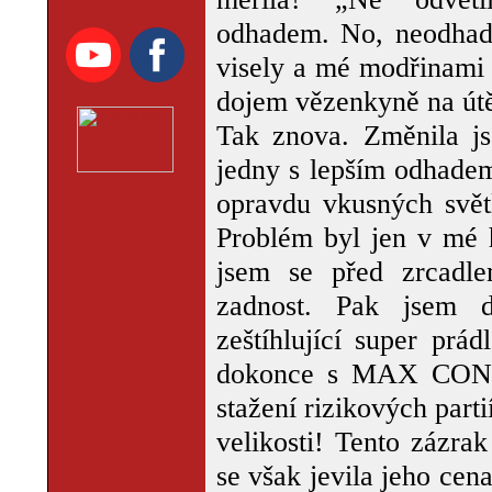
odhadem. No, neodhadl
visely a mé modřinami 
dojem vězenkyně na út
Tak znova. Změnila js
jedny s lepším odhadem
opravdu vkusných světl
Problém byl jen v mé 
jsem se před zrcadle
zadnost. Pak jsem d
zeštíhlující super prá
dokonce s MAX CONTR
stažení rizikových parti
velikosti! Tento zázra
se však jevila jeho cen