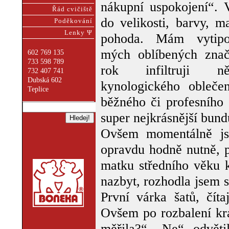
nákupní uspokojení“. 
Řád cvičiště
do velikosti, barvy, ma
Poděkování
Lenky Ψ
pohoda. Mám vytipo
mých oblíbených znač
602 769 135
733 598 789
rok infiltruji ně
732 407 741
Dubská 602
kynologického obleče
Teplice
běžného či profesního 
super nejkrásnější bun
Ovšem momentálně jse
opravdu hodně nutně, p
matku středního věku k
nazbyt, rozhodla jsem s
První várka šatů, číta
Ovšem po rozbalení kra
měřila?“ „Ne“ odvěti