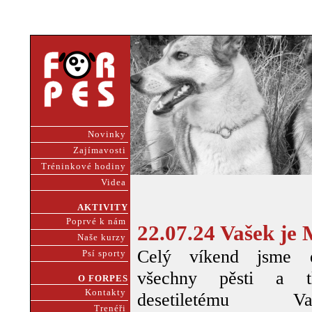
Novinky
Zajímavosti
Tréninkové hodiny
Videa
AKTIVITY
Poprvé k nám
22.07.24 Vašek j
Naše kurzy
Celý víkend jsme d
Psí sporty
všechny pěsti a t
O FORPES
Kontakty
desetiletému Vaš
Trenéři