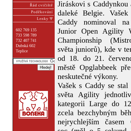
Jiráskovi s Caddynkou 
Řád cvičiště
daleké Belgie. Vašek
Poděkování
Lenky Ψ
Caddy nominoval n
Junior Open Agility 
602 769 135
733 598 789
Championship (Mistro
732 407 741
Dubská 602
světa juniorů), kde v t
Teplice
od 18. do 21. červen
městě Opglabbeek pře
neskutečné výkony.
Vašek s Caddy se stal 
světa Agility jednotli
kategorii Large do 12t
zcela bezchybným bě
nejrychlejším časem 
sec (měl o 5 sekund k